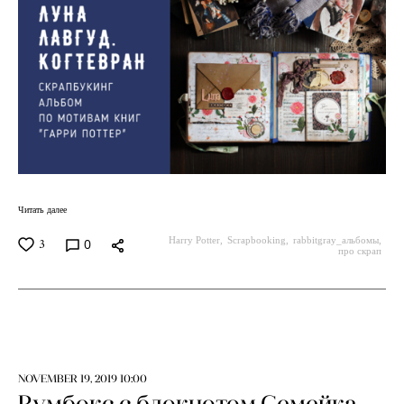
Читать далее
Harry Potter
Scrapbooking
rabbitgray_альбомы
0
3
про скрап
NOVEMBER 19, 2019 10:00
Румбокс с блокнотом Семейка