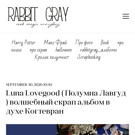
Harry Potter
Макс Фрай
Про фото
Book
про
книги
про скрап
halloween
rabbitgray_альбомы
Кролик колумнист
Scrapbooking
SEPTEMBER 30, 2020 10:30
Luna Lovegood ( Полумна Лавгуд
) волшебный скрап альбом в
духе Когтевран