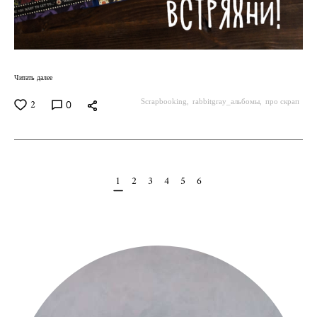
Читать далее
Scrapbooking
rabbitgray_альбомы
про скрап
0
2
1
2
3
4
5
6