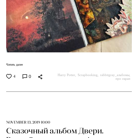
Читать далее
Harry Potter
Scrapbooking
rabbitgray_альбомы
0
4
про скрап
NOVEMBER 13, 2019 10:00
Сказочный альбом Двери.